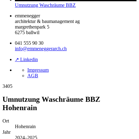
Umnutzung Waschräume BBZ
emmenegger
architektur & baumanagement ag
margrethenpark 5
6275 ballwil
041 555 90 30
info@emmeneggerarch.ch
↗ Linkedin
Impressum
AGB
3405
Umnutzung Waschräume BBZ
Hohenrain
Ort
Hohenrain
Jahr
2024–2025