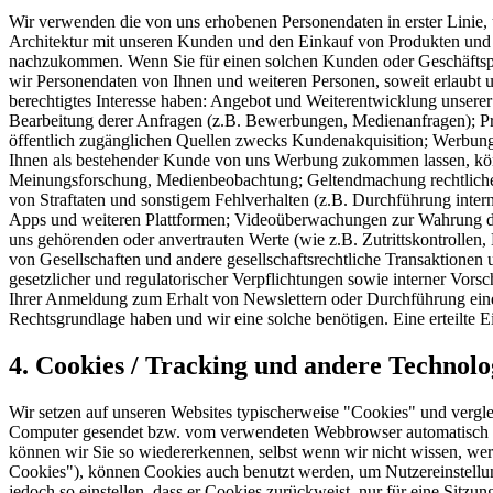
Wir verwenden die von uns erhobenen Personendaten in erster Linie
Architektur mit unseren Kunden und den Einkauf von Produkten und 
nachzukommen. Wenn Sie für einen solchen Kunden oder Geschäftspartn
wir Personendaten von Ihnen und weiteren Personen, soweit erlaubt u
berechtigtes Interesse haben: Angebot und Weiterentwicklung unsere
Bearbeitung derer Anfragen (z.B. Bewerbungen, Medienanfragen); P
öffentlich zugänglichen Quellen zwecks Kundenakquisition; Werbung
Ihnen als bestehender Kunde von uns Werbung zukommen lassen, könn
Meinungsforschung, Medienbeobachtung; Geltendmachung rechtlicher
von Straftaten und sonstigem Fehlverhalten (z.B. Durchführung inte
Apps und weiteren Plattformen; Videoüberwachungen zur Wahrung de
uns gehörenden oder anvertrauten Werte (wie z.B. Zutrittskontrollen
von Gesellschaften und andere gesellschaftsrechtliche Transaktione
gesetzlicher und regulatorischer Verpflichtungen sowie interner Vors
Ihrer Anmeldung zum Erhalt von Newslettern oder Durchführung eine
Rechtsgrundlage haben und wir eine solche benötigen. Eine erteilte 
4. Cookies / Tracking und andere Techno
Wir setzen auf unseren Websites typischerweise "Cookies" und vergleic
Computer gesendet bzw. vom verwendeten Webbrowser automatisch au
können wir Sie so wiedererkennen, selbst wenn wir nicht wissen, we
Cookies"), können Cookies auch benutzt werden, um Nutzereinstellun
jedoch so einstellen, dass er Cookies zurückweist, nur für eine Sitzun