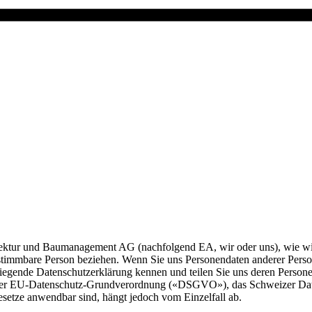
itektur und Baumanagement AG (nachfolgend EA, wir oder uns), wie wi
stimmbare Person beziehen. Wenn Sie uns Personendaten anderer Person
 vorliegende Datenschutzerklärung kennen und teilen Sie uns deren Pers
en der EU-Datenschutz-Grundverordnung («DSGVO»), das Schweizer Dat
setze anwendbar sind, hängt jedoch vom Einzelfall ab.