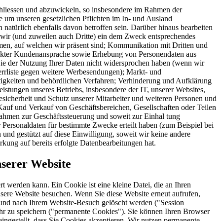
chliessen und abzuwickeln, so insbesondere im Rahmen der
 um unseren gesetzlichen Pflichten im In- und Ausland
natürlich ebenfalls davon betroffen sein. Darüber hinaus bearbeiten
n wir (und zuweilen auch Dritte) ein dem Zweck entsprechendes
rmen, auf welchen wir präsent sind; Kommunikation mit Dritten und
rekter Kundenansprache sowie Erhebung von Personendaten aus
Sie der Nutzung Ihrer Daten nicht widersprochen haben (wenn wir
rrliste gegen weitere Werbesendungen); Markt- und
igkeiten und behördlichen Verfahren; Verhinderung und Aufklärung
stungen unseres Betriebs, insbesondere der IT, unserer Websites,
cherheit und Schutz unserer Mitarbeiter und weiteren Personen und
 Kauf und Verkauf von Geschäftsbereichen, Gesellschaften oder Teilen
ahmen zur Geschäftssteuerung und soweit zur Einhal tung
r Personaldaten für bestimmte Zwecke erteilt haben (zum Beispiel bei
d gestützt auf diese Einwilligung, soweit wir keine andere
kung auf bereits erfolgte Datenbearbeitungen hat.
serer Website
t werden kann. Ein Cookie ist eine kleine Datei, die an Ihren
re Website besuchen. Wenn Sie diese Website erneut aufrufen,
t und nach Ihrem Website-Besuch gelöscht werden ("Session
hr zu speichern ("permanente Cookies"). Sie können Ihren Browser
reingestellt, dass Sie Cookies akzeptieren. Wir nutzen permanente