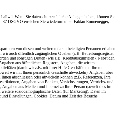
5 ballwil. Wenn Sie datenschutzrechtliche Anliegen haben, können Sie
Art. 37 DSGVO erreichen Sie wiederum unter Fabian Emmenegger,
partnern von diesen und weiteren daran beteiligten Personen erhalten
wir auch öffentlich zugänglichen Quellen (z.B. Betreibungsregister,
rden und sonstigen Dritten (wie z.B. Kreditauskunfteien). Nebst den
 Angaben aus öffentlichen Registern, Angaben, die wir im
vitäten (damit wir z.B. mit Ihrer Hilfe Geschäfte mit Ihrem
oweit wir mit Ihnen persönlich Geschäfte abwickeln), Angaben über
on Ihnen abschliessen oder abwickeln können (z.B. Referenzen, Ihre
striktionen, Angaben von Banken, Versiche- rungen, Vertriebs- und
, Angaben aus Medien und Internet zu Ihrer Person (soweit dies im
nd weitere soziodemographische Daten (für Marketing), Daten im
und Einstellungen, Cookies, Datum und Zeit des Besuchs,