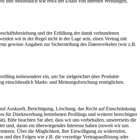
iff und Missbrauch wie etwa der Erlass von internen Weisungen,
Geschäftsbeziehung und der Erfüllung der damit verbundenen
 werden wir in der Regel nicht in der Lage sein, einen Vertrag mit
 wenn gewisse Angaben zur Sicherstellung des Datenverkehrs (wie z.B.
rofiling insbesondere ein, um Sie zielgerichtet über Produkte
ng einschliesslich Markt- und Meinungsforschung ermöglichen.
auf Auskunft, Berichtigung, Löschung, das Recht auf Einschränkung
 für Direktwerbung betriebenen Profilings und weiterer berechtigter
. Bitte beachten Sie aber, dass wir uns vorbehalten, unsererseits die
t sind, daran ein überwiegendes Interesse haben (soweit wir uns
rmieren. Über die Möglichkeit, Ihre Einwilligung zu widerrufen,
n und dies Folgen wie z.B. die vorzeitige Vertragsauflösung oder