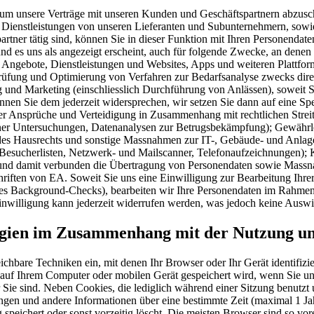
, um unsere Verträge mit unseren Kunden und Geschäftspartnern abzus
Dienstleistungen von unseren Lieferanten und Subunternehmern, sowie
er tätig sind, können Sie in dieser Funktion mit Ihren Personendaten 
nd es uns als angezeigt erscheint, auch für folgende Zwecke, an dene
r Angebote, Dienstleistungen und Websites, Apps und weiteren Plattfo
rüfung und Optimierung von Verfahren zur Bedarfsanalyse zwecks di
 und Marketing (einschliesslich Durchführung von Anlässen), soweit 
en Sie dem jederzeit widersprechen, wir setzen Sie dann auf eine Spe
 Ansprüche und Verteidigung in Zusammenhang mit rechtlichen Streit
rner Untersuchungen, Datenanalysen zur Betrugsbekämpfung); Gewährlei
s Hausrechts und sonstige Massnahmen zur IT-, Gebäude- und Anlagesi
, Besucherlisten, Netzwerk- und Mailscanner, Telefonaufzeichnungen);
n und damit verbunden die Übertragung von Personendaten sowie Massn
chriften von EA. Soweit Sie uns eine Einwilligung zur Bearbeitung Ihre
s Background-Checks), bearbeiten wir Ihre Personendaten im Rahmen un
Einwilligung kann jederzeit widerrufen werden, was jedoch keine Auswir
logien im Zusammenhang mit der Nutzung un
hbare Techniken ein, mit denen Ihr Browser oder Ihr Gerät identifizier
f Ihrem Computer oder mobilen Gerät gespeichert wird, wenn Sie unse
r Sie sind. Neben Cookies, die lediglich während einer Sitzung benutz
gen und andere Informationen über eine bestimmte Zeit (maximal 1 Ja
g speichert oder sonst vorzeitig löscht. Die meisten Browser sind so vo