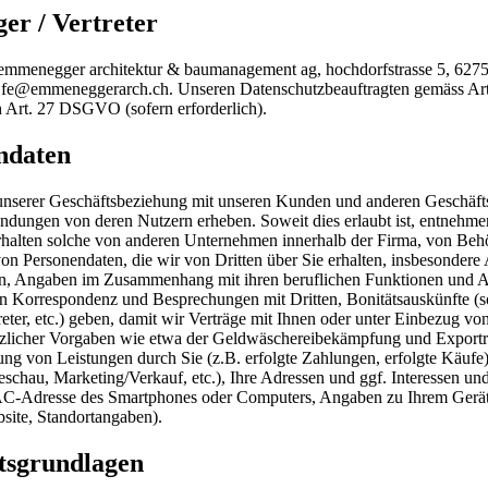
er / Vertreter
ist emmenegger architektur & baumanagement ag, hochdorfstrasse 5, 627
er, fe@emmeneggerarch.ch. Unseren Datenschutzbeauftragten gemäss 
 Art. 27 DSGVO (sofern erforderlich).
ndaten
 unserer Geschäftsbeziehung mit unseren Kunden und anderen Geschäfts
dungen von deren Nutzern erheben. Soweit dies erlaubt ist, entnehmen 
erhalten solche von anderen Unternehmen innerhalb der Firma, von Behö
on Personendaten, die wir von Dritten über Sie erhalten, insbesondere
, Angaben im Zusammenhang mit ihren beruflichen Funktionen und Akti
n Korrespondenz und Besprechungen mit Dritten, Bonitätsauskünfte (s
reter, etc.) geben, damit wir Verträge mit Ihnen oder unter Einbezug v
tzlicher Vorgaben wie etwa der Geldwäschereibekämpfung und Exportre
g von Leistungen durch Sie (z.B. erfolgte Zahlungen, erfolgte Käufe)
eschau, Marketing/Verkauf, etc.), Ihre Adressen und ggf. Interessen u
C-Adresse des Smartphones oder Computers, Angaben zu Ihrem Gerät 
site, Standortangaben).
tsgrundlagen