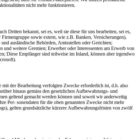
tionalitäten nicht mehr funktionieren.
 Dritten bekannt, sei es, weil sie diese für uns bearbeiten, sei es,
er Firmengruppe sowie extern, wie z.B. Banken, Versicherungen),
n- und ausländische Behörden, Amtsstellen oder Gerichten;
nen und weitere Gremien; Erwerber oder Interessenten am Erwerb von
ren; Diese Empfänger sind teilweise im Inland, können aber irgendwo
crosoft).
 mit der Bearbeitung verfolgten Zwecke erforderlich ist, d.h. also
darüber hinaus gemäss den gesetzlichen Aufbewahrungs- und
ehmen geltend gemacht werden können und soweit wir anderweitig
 Ihre Per- sonendaten für die oben genannten Zwecke nicht mehr
Logs), gelten grundsätzliche kürzere Aufbewahrungsfristen von zwölf