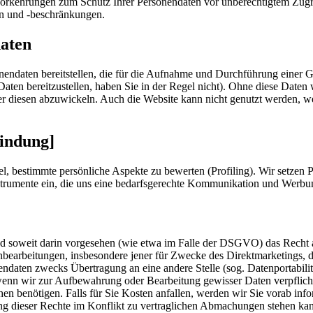
svorkehrungen zum Schutz Ihrer Personendaten vor unberechtigtem Zugr
en und -beschränkungen.
daten
endaten bereitstellen, die für die Aufnahme und Durchführung einer 
s Daten bereitzustellen, haben Sie in der Regel nicht). Ohne diese Daten
 oder diesen abzuwickeln. Auch die Website kann nicht genutzt werden,
findung]
el, bestimmte persönliche Aspekte zu bewerten (Profiling). Wir setzen P
strumente ein, die uns eine bedarfsgerechte Kommunikation und Werbu
d soweit darin vorgesehen (wie etwa im Falle der DSGVO) das Recht 
earbeitungen, insbesondere jener für Zwecke des Direktmarketings, des
aten zwecks Übertragung an eine andere Stelle (sog. Datenportabilität)
nn wir zur Aufbewahrung oder Bearbeitung gewisser Daten verpflichte
n benötigen. Falls für Sie Kosten anfallen, werden wir Sie vorab info
bung dieser Rechte im Konflikt zu vertraglichen Abmachungen stehen kan