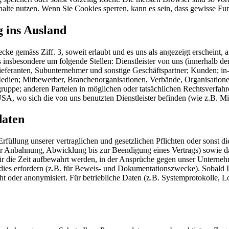
alte nutzen. Wenn Sie Cookies sperren, kann es sein, dass gewisse Funk
 ins Ausland
gemäss Ziff. 3, soweit erlaubt und es uns als angezeigt erscheint, auch
s insbesondere um folgende Stellen: Dienstleister von uns (innerhalb d
 Lieferanten, Subunternehmer und sonstige Geschäftspartner; Kunden; i
r Medien; Mitbewerber, Branchenorganisationen, Verbände, Organisatio
gruppe; anderen Parteien in möglichen oder tatsächlichen Rechtsverfah
SA, wo sich die von uns benutzten Dienstleister befinden (wie z.B. Mi
daten
rfüllung unserer vertraglichen und gesetzlichen Pflichten oder sonst die
er Anbahnung, Abwicklung bis zur Beendigung eines Vertrags) sowie 
für die Zeit aufbewahrt werden, in der Ansprüche gegen unser Untern
sen dies erfordern (z.B. für Beweis- und Dokumentationszwecke). Sobald
cht oder anonymisiert. Für betriebliche Daten (z.B. Systemprotokolle, 