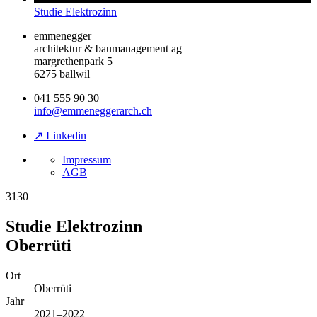
Studie Elektrozinn
emmenegger
architektur & baumanagement ag
margrethenpark 5
6275 ballwil
041 555 90 30
info@emmeneggerarch.ch
↗ Linkedin
Impressum
AGB
3130
Studie Elektrozinn
Oberrüti
Ort
Oberrüti
Jahr
2021–2022