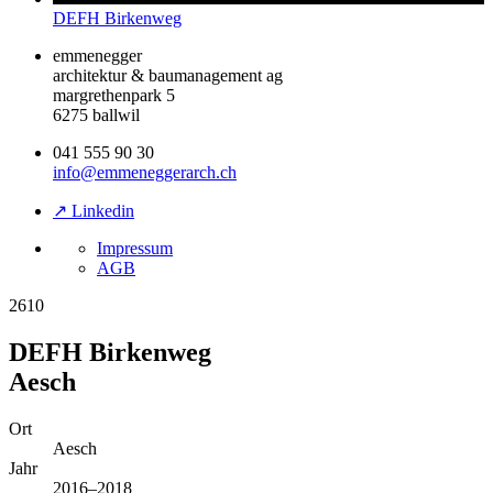
DEFH Birkenweg
emmenegger
architektur & baumanagement ag
margrethenpark 5
6275 ballwil
041 555 90 30
info@emmeneggerarch.ch
↗ Linkedin
Impressum
AGB
2610
DEFH Birkenweg
Aesch
Ort
Aesch
Jahr
2016–2018