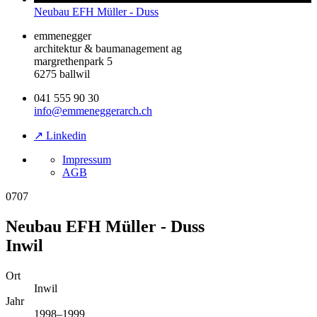
Neubau EFH Müller - Duss
emmenegger
architektur & baumanagement ag
margrethenpark 5
6275 ballwil
041 555 90 30
info@emmeneggerarch.ch
↗ Linkedin
Impressum
AGB
0707
Neubau EFH Müller - Duss
Inwil
Ort
Inwil
Jahr
1998–1999