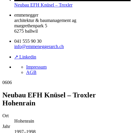
Neubau EFH Knüsel – Troxler
emmenegger
architektur & baumanagement ag
margrethenpark 5
6275 ballwil
041 555 90 30
info@emmeneggerarch.ch
↗ Linkedin
Impressum
AGB
0606
Neubau EFH Knüsel – Troxler
Hohenrain
Ort
Hohenrain
Jahr
1997–1998