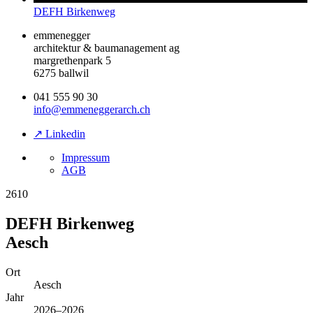
DEFH Birkenweg
emmenegger
architektur & baumanagement ag
margrethenpark 5
6275 ballwil
041 555 90 30
info@emmeneggerarch.ch
↗ Linkedin
Impressum
AGB
2610
DEFH Birkenweg
Aesch
Ort
Aesch
Jahr
2026–2026