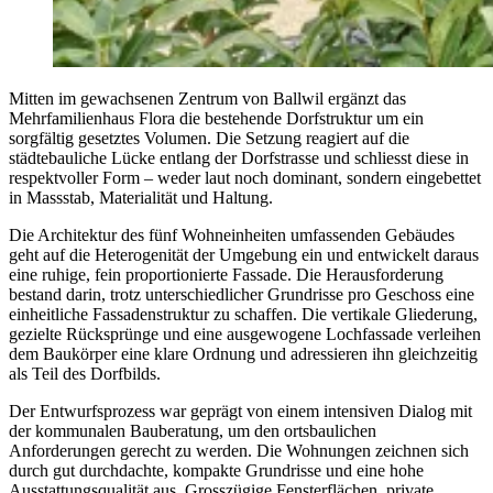
Mitten im gewachsenen Zentrum von Ballwil ergänzt das
Mehrfamilienhaus Flora die bestehende Dorfstruktur um ein
sorgfältig gesetztes Volumen. Die Setzung reagiert auf die
städtebauliche Lücke entlang der Dorfstrasse und schliesst diese in
respektvoller Form – weder laut noch dominant, sondern eingebettet
in Massstab, Materialität und Haltung.
Die Architektur des fünf Wohneinheiten umfassenden Gebäudes
geht auf die Heterogenität der Umgebung ein und entwickelt daraus
eine ruhige, fein proportionierte Fassade. Die Herausforderung
bestand darin, trotz unterschiedlicher Grundrisse pro Geschoss eine
einheitliche Fassadenstruktur zu schaffen. Die vertikale Gliederung,
gezielte Rücksprünge und eine ausgewogene Lochfassade verleihen
dem Baukörper eine klare Ordnung und adressieren ihn gleichzeitig
als Teil des Dorfbilds.
Der Entwurfsprozess war geprägt von einem intensiven Dialog mit
der kommunalen Bauberatung, um den ortsbaulichen
Anforderungen gerecht zu werden. Die Wohnungen zeichnen sich
durch gut durchdachte, kompakte Grundrisse und eine hohe
Ausstattungsqualität aus. Grosszügige Fensterflächen, private