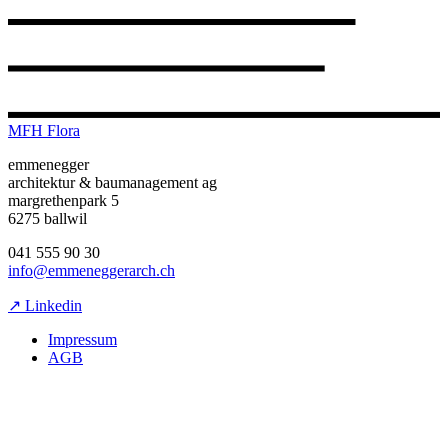
MFH Flora
emmenegger
architektur & baumanagement ag
margrethenpark 5
6275 ballwil
041 555 90 30
info@emmeneggerarch.ch
↗ Linkedin
Impressum
AGB