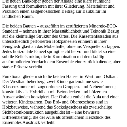
Die neuen Baukörper geben der Anlage eine klare räumliche
Fassung und formulieren mit ihrer Gliederung, Materialität und
Präzision einen zeitgenössischen Beitrag zur Baukultur im
ländlichen Raum.
Die beiden Bauten – ausgeführt im zertifizierten Minergie-ECO-
Standard – nehmen in ihrer Massstäblichkeit und Tektonik Bezug
auf die kleinteilige Struktur des Ortes. Die Kassettenfassaden aus
unterschiedlich perforierten Holzpaneelen erinnern in ihrer
Feingliedrigkeit an das Möbelhafte, ohne ins Verspielte zu kippen.
Jedes horizontale Paneel springt leicht hervor und bildet so eine
subtile Reliefstruktur, die in Kombination mit dem kräftig
ausformulierten Vordach dem Ensemble eine zurückhaltende, aber
starke Präsenz verleiht.
Funktional gliedern sich die beiden Häuser in West- und Ostbau:
Der Westbau beherbergt zwei Kindergartenräume sowie
Klassenzimmer mit zugeordneten Gruppen- und Nebenräumen;
konstruktiv als Hybridbau mit Betondecken und hölzernen
Aussenwänden konzipiert. Der Ostbau enthält die Aula und einen
weiteren Kindergarten. Das Erd- und Obergeschoss sind in
Holzbauweise, während das Sockelgeschoss als zweischalige
Sichtbetonkonstruktion ausgebildet ist – eine bewusste
Differenzierung, die der Aula als öffentlichem Herzstück des
Ensembles Ausdruck verleiht.