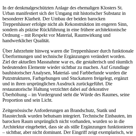
In der denkmalgeschützten Anlage des ehemaligen Klosters St.
Urban manifestiert sich der Umgang mit historischer Substanz in
besonderer Klarheit. Der Umbau der beiden barocken
Treppenhäuser erfolgte nicht als Rekonstruktion im engeren Sinn,
sondern als präzise Rückführung in eine frühere architektonische
Ordnung – mit Respekt vor Material, Raumwirkung und
handwerklicher Qualität.
Über Jahrzehnte hinweg waren die Treppenhäuser durch funktionale
Überformungen und technische Ergänzungen verändert worden.
Ziel der aktuellen Massnahme war es, die gestalterisch und räumlich
bedeutenden Elemente wieder sichtbar zu machen. Auf Grundlage
bauhistorischer Analysen, Material- und Farbbefunde wurden die
Putzstrukturen, Farbgebungen und Stuckaturen freigelegt, ergänzt
und in ihren ursprünglichen Ausdruck zurückgeführt. Die
restauratorische Haltung verzichtet dabei auf dekorative
Überhöhung – im Vordergrund steht die Würde des Raumes, seine
Proportion und sein Licht.
Zeitgenössische Anforderungen an Brandschutz, Statik und
Haustechnik wurden behutsam integriert. Technische Einbauten, im
barocken Raum ursprünglich nicht vorhanden, wurden so in die
Architektur eingebettet, dass sie als stille Ergänzungen funktionieren
– sichtbar, aber nicht dominant. Der Eingriff zeigt exemplarisch, wie