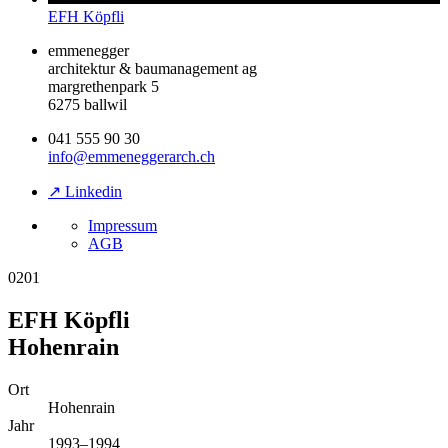
EFH Köpfli
emmenegger
architektur & baumanagement ag
margrethenpark 5
6275 ballwil
041 555 90 30
info@emmeneggerarch.ch
↗ Linkedin
Impressum
AGB
0201
EFH Köpfli
Hohenrain
Ort
Hohenrain
Jahr
1993–1994